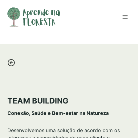
Skip
to
content
TEAM BUILDING
Conexão, Saúde e Bem-estar na Natureza
Desenvolvemos uma solução de acordo com os
interesses e necessidades de cada cliente e