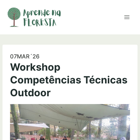
Skip
to
content
07MAR´26
Workshop
Competências Técnicas
Outdoor